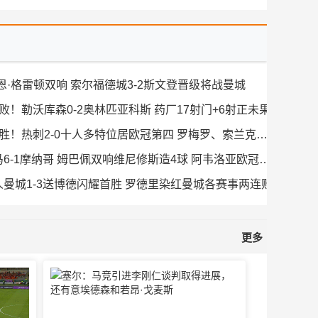
-瑞恩·格雷顿双响 索尔福德城3-2斯文登晋级将战曼城
3连败！勒沃库森0-2奥林匹亚科斯 药厂17射门+6射正未果
2026年01月21日 终结5场不胜！热刺2-0十人多特位居欧冠第四 罗梅罗、索兰克破门
2026年01月21日 横扫！皇马6-1摩纳哥 姆巴佩双响维尼修斯造4球 阿韦洛亚欧冠首胜
！十人曼城1-3送博德闪耀首胜 罗德里染红曼城各赛事两连败
更多