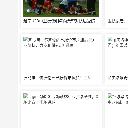
越南U23中卫阮晓明与向余望对抗后受伤被换下，阮德英替补登场
罗马诺：佛罗伦萨已报价布拉加后卫尼亚凯特，方案租借+买断选项