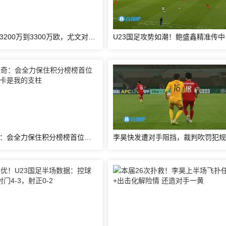
跟队记者：3200万到3300万欧，尤文对马特塔的第二份报价仍遭拒绝
帕夫洛维奇：会全力保住积分榜榜首位置；格雷茨卡是我的支柱