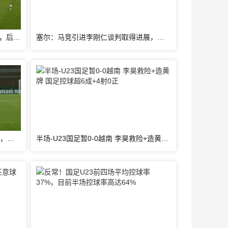
U23国足攻势如潮！鲍盛鑫精准传中，后点的杨希没有顶到皮球
塞尔：马竞引进李刚仁谈判取得进展，还有意埃德森和若昂·戈麦斯
李昊快发遭对手阻挡，裁判吹罚犯规，对手吃到一张黄牌
半场-U23国足暂0-0越南 李昊救险+造黄牌 国足控球超6成+4射0正