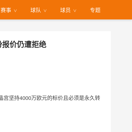
赛事
球队
球员
专题
二份报价仍遭拒绝
宫坚持4000万欧元的标价且必须是永久转