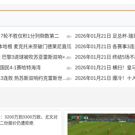
克斯 7轮不胜仅积1分列倒数第二
2026年01月21日 足总杯
人哥本哈根 麦克托米奈破门德莱尼直红
2026年01月21日 各赛事
2026年01月21日 巴黎1-2遭葡体绝杀欧冠2轮不胜 巴黎3进球被吹苏亚雷斯双响+绝杀
达国民4-1赛哈特海湾
2026年01月21日 欧冠7战全胜！阿森纳3-1送国米3连败 热苏斯双响约克雷斯世界波
2026年01月21日 爆冷