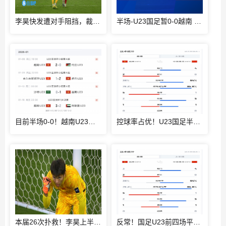
李昊快发遭对手阻挡，裁判吹罚犯规，对手吃到一张黄牌
半场-U23国足暂0-0越南 李昊救险+造黄牌 国足控球超6成+4射0正
目前半场0-0！越南U23此前4战全胜，3场比赛上半场进球
控球率占优！U23国足半场数据：控球率超6成，射门4-3，射正0-2
本届26次扑救！李昊上半场飞扑任意球+出击化解险情 还造对手一黄
反常！国足U23前四场平均控球率37%，目前半场控球率高达64%