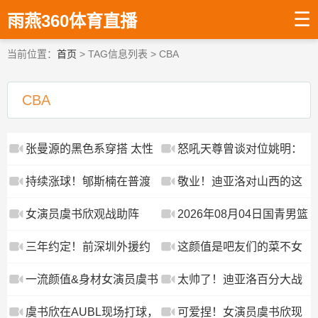
☰
雨燕360体育直播
当前位置：
首页
> TAG信息列表 > CBA
CBA
张曼源的黑色系穿搭 太性
怒吼天尊曾谈对位姚明：
感了
他太难防，不对他使点小
持续涨球！郇斯楠在普渡
敬业！迪亚洛对山西的这
动作只能当背景板
大学夏训中展现全能天
份热爱 试问国内球员有多
女演员虞书欣观战助阵
2026年08月04日国青男篮
赋！
少能做到？
AUBL：球场上确实有很多
热身赛 中国U18男篮 - 加
三年约定！前深圳外援约
这颜值是吧友们的菜不女
很帅的同学
拿大大卫·安篮球学院 全场
翰逊加盟法甲巴黎，CBA
明星虞书欣观战AUBL比赛
一流颜值&身材女演员虞书
太帅了！迪亚洛百分大战
录像
再失一位出色内线！
~
欣现身AUBL现场投篮~
对阵郭昊文，秀出经典飞
虞书欣在AUBL现场打球，
可爱捏！女演员虞书欣现