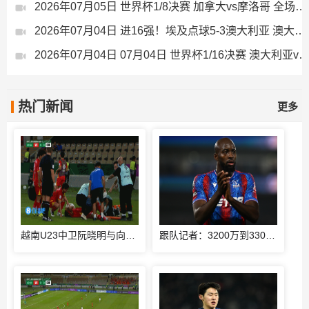
2026年07月05日 世界杯1/8决赛 加拿大vs摩洛哥 全场录像
2026年07月04日 进16强！埃及点球5-3澳大利亚 澳大利亚119分钟换门将埃及4罚全中
2026年07月04日 07月04日 世界杯1/16决赛 澳大利亚vs埃及 进
热门新闻
更多
越南U23中卫阮晓明与向余望对抗后受伤被换下，阮德英替补登场
跟队记者：3200万到3300万欧，尤文对马特塔的第二份报价仍遭拒绝