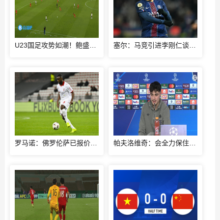
U23国足攻势如潮！鲍盛鑫精准传中，后点的杨希没有顶到皮球
塞尔：马竞引进李刚仁谈判取得进展，还有意埃德森和若昂·戈麦斯
罗马诺：佛罗伦萨已报价布拉加后卫尼亚凯特，方案租借+买断选项
帕夫洛维奇：会全力保住积分榜榜首位置；格雷茨卡是我的支柱