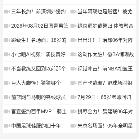
人Logo挑篮
这打球动作也太可爱了
场为AUBL比赛开球
三年长约！前深圳外援约
当年阿联也是贼猛！被戈
吧！
翰逊加盟法甲巴黎，CBA
贝尔帽后，马上连送两记
2026年08月02日国青男篮
绿茵逐梦载誉归 体教融合
再失一实用内线！
火锅+暴扣回击！
热身赛 中国U18男篮 - 纽
育新人 咸阳市渭城区校园
跳级生！名场面：18岁的
出出汗！王治郅06年对阵
纳华丁闪电队 全场录像
足球篮球赛事斩获多项佳
杨瀚森对阵香港职业队降
卡塔尔28分6板集锦！
小七晒AI视频：演技真好
这动作太脏！徽BA惊现故
绩
维打击！
啊，我得把天赋带到影视
意伸腿踩脚，还多次比“T”
不当教练又回到以前那个
视觉冲击！前NBA扣篮王
圈了
挑衅对手
快乐的杨鸣了！
迪亚洛突袭徐家汇野球
巨人大脚怪！猜猜哪个
国产卡戴珊？野球场肘姐
场，实战战斧隔扣
NBA球员的脚更大？
这微胖圆润身材，能让不
前篮网与马刺的锋线球员
7月29日：65岁老帅回归
少吧友动心吧
即将加盟法甲劲旅，上赛
意甲，特拉帕尼内讧逼走
官宣签约西甲MVP！骑士
拼尽全力！易建联06年对
季他在CBA的表现备受瞩
功勋主帅
放弃库明加，只愿给底
阵美国13分7板1助2帽集
中国足球鞋服的四十年：
朱总名场面！05年全明星