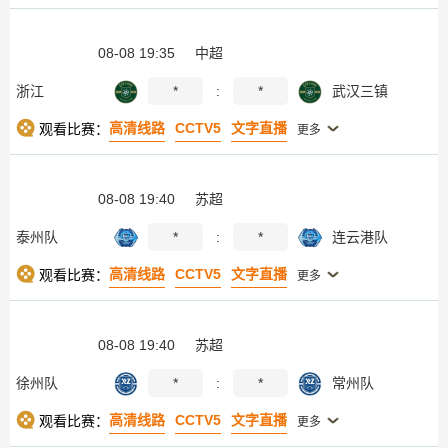
即将开始
08-08 19:35
中超
浙江
*
:
*
武汉三镇
高清线路
CCTV5
文字直播
观看比赛：
更多
即将开始
08-08 19:40
苏超
泰州队
*
:
*
连云港队
高清线路
CCTV5
文字直播
观看比赛：
更多
即将开始
08-08 19:40
苏超
徐州队
*
:
*
常州队
高清线路
CCTV5
文字直播
观看比赛：
更多