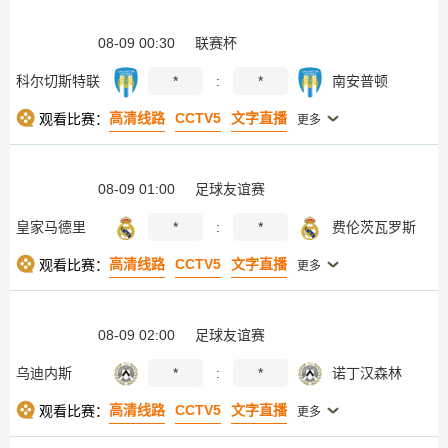
即将开始
08-09 00:30
联赛杯
科尔切斯特联
*
:
*
南安普顿
高清线路
CCTV5
文字直播
观看比赛：
更多
即将开始
08-09 01:00
足球友谊赛
皇家马德里
*
:
*
费伦茨瓦罗斯
高清线路
CCTV5
文字直播
观看比赛：
更多
即将开始
08-09 02:00
足球友谊赛
乌迪内斯
*
:
*
诺丁汉森林
高清线路
CCTV5
文字直播
观看比赛：
更多