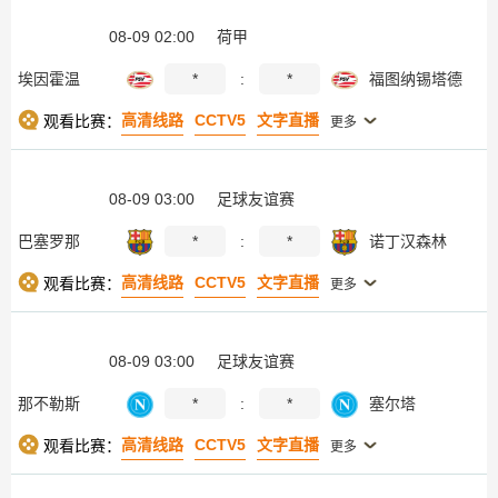
即将开始
08-09 02:00
荷甲
埃因霍温
*
:
*
福图纳锡塔德
高清线路
CCTV5
文字直播
观看比赛：
更多
即将开始
08-09 03:00
足球友谊赛
巴塞罗那
*
:
*
诺丁汉森林
高清线路
CCTV5
文字直播
观看比赛：
更多
即将开始
08-09 03:00
足球友谊赛
那不勒斯
*
:
*
塞尔塔
高清线路
CCTV5
文字直播
观看比赛：
更多