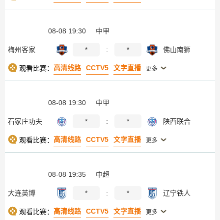
即将开始
08-08 19:30
中甲
梅州客家
*
:
*
佛山南狮
高清线路
CCTV5
文字直播
观看比赛：
更多
即将开始
08-08 19:30
中甲
石家庄功夫
*
:
*
陕西联合
高清线路
CCTV5
文字直播
观看比赛：
更多
即将开始
08-08 19:35
中超
大连英博
*
:
*
辽宁铁人
高清线路
CCTV5
文字直播
观看比赛：
更多