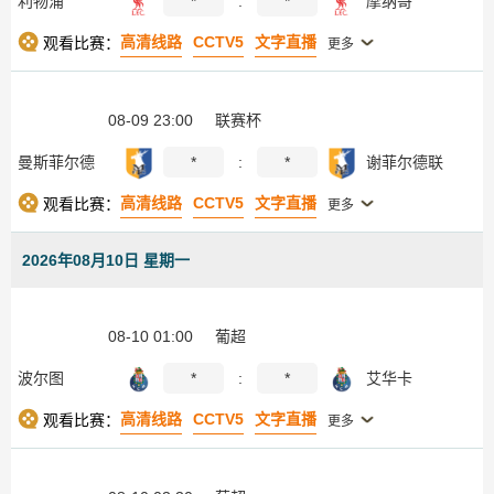
利物浦
*
:
*
摩纳哥
高清线路
CCTV5
文字直播
观看比赛：
更多
即将开始
08-09 23:00
联赛杯
曼斯菲尔德
*
:
*
谢菲尔德联
高清线路
CCTV5
文字直播
观看比赛：
更多
2026年08月10日 星期一
即将开始
08-10 01:00
葡超
波尔图
*
:
*
艾华卡
高清线路
CCTV5
文字直播
观看比赛：
更多