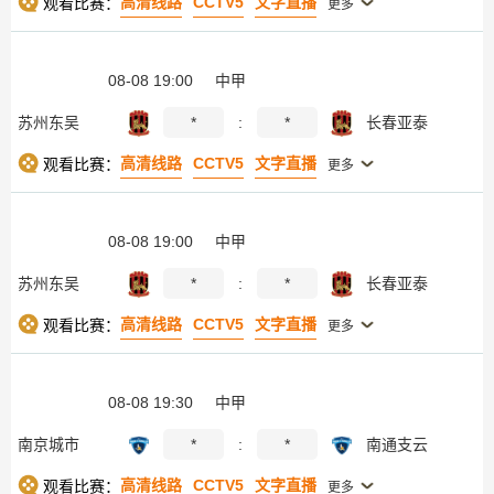
高清线路
CCTV5
文字直播
观看比赛：
更多
即将开始
08-08 19:00
中甲
苏州东吴
*
:
*
长春亚泰
高清线路
CCTV5
文字直播
观看比赛：
更多
即将开始
08-08 19:00
中甲
苏州东吴
*
:
*
长春亚泰
高清线路
CCTV5
文字直播
观看比赛：
更多
即将开始
08-08 19:30
中甲
南京城市
*
:
*
南通支云
高清线路
CCTV5
文字直播
观看比赛：
更多