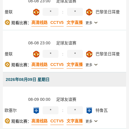
即将开始
08-08 23:00
足球友谊赛
曼联
*
:
*
巴黎圣日耳曼
高清线路
CCTV5
文字直播
观看比赛：
更多
即将开始
08-08 23:00
足球友谊赛
曼联
*
:
*
巴黎圣日耳曼
高清线路
CCTV5
文字直播
观看比赛：
更多
2026年08月09日 星期日
即将开始
08-09 00:00
足球友谊赛
欧塞尔
*
:
*
特鲁瓦
高清线路
CCTV5
文字直播
观看比赛：
更多