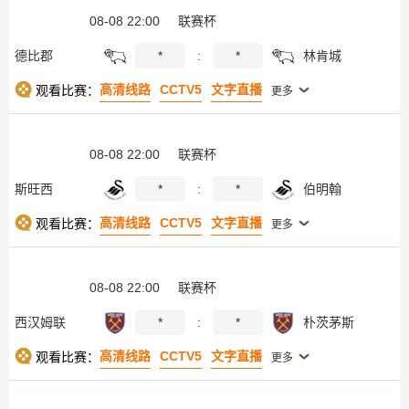
即将开始
08-08 22:00
联赛杯
德比郡
*
:
*
林肯城
高清线路
CCTV5
文字直播
观看比赛：
更多
即将开始
08-08 22:00
联赛杯
斯旺西
*
:
*
伯明翰
高清线路
CCTV5
文字直播
观看比赛：
更多
即将开始
08-08 22:00
联赛杯
西汉姆联
*
:
*
朴茨茅斯
高清线路
CCTV5
文字直播
观看比赛：
更多