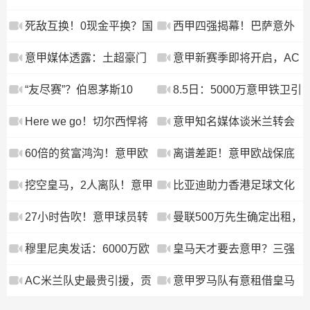
意甲一路打到德甲
后，意甲三豪门差距值得
“德甲过人王”，即将登陆伯
死敌互换！0现金平换？国
西甲四强揭幕！巴萨意外
细看
纳乌！
米尤文这笔交易背后，藏
落败，穆帅回归皇马喜获
意甲媒体透露：土超豪门
意甲新赛季即将开启，AC
着意甲最残酷的财务账本
佳绩，马竞遭遇败仗
加拉塔萨雷还没有放弃追
米兰人事变动引关注
“友尽赛”？伯恩茅斯10
8.5日：5000万意甲铁卫引
逐莱奥，米兰开价6000万
发英超！纽卡热刺谁能拿
Here we go！切尔西悍将
意甲知名媒体谈米兰转会
欧元
下斯卡尔维尼？
离队
情况：托莫里被挂牌，埃
60倍的贫富鸿沟！意甲欧
离谱差距！意甲欧战保底
斯图皮尼安还在考察
战奖金榜曝光：国米躺赚
奖金出炉：国米断层第
挖空皇马，2人离队！意甲
比亚迪助力香港足球文化
5650万，亚特兰大仅拿90
一，欧冠碾压欧联、欧协
豪门太狠，冠军功臣归
节 与足球少年一起见证曼
27小时告吹！意甲球员转
曼联500万先生确定出租，
万“零花钱”
联
位，恭喜
城国米巅峰对决
会泡汤，罗马诺爆反转
体检时间已定！世界杯国
穆里尼奥发话：6000万欧
皇马天才要去意甲？三强
脚即将回归备战
天才不准回河床！3大意甲
争抢，穆帅一句话改变他
AC米兰队史最贵引援，贡
意甲罗马队有意租借皇马