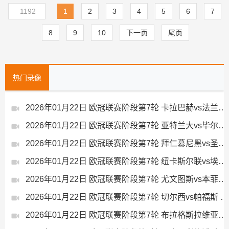
下家疯抢，本周揭晓
的命运最近有个消息在球
萨洛拉莫斯能在意甲进几
20岁前锋恩德里克，穆帅
1192
1
2
3
4
5
6
7
迷圈里炸开了锅
个球？
愿意放人
8
9
10
下一页
尾页
热门录像
2026年01月22日 欧冠联赛阶段第7轮 卡拉巴赫vs法兰克福 全场录像
2026年01月22日 欧冠联赛阶段第7轮 亚特兰大vs毕尔巴鄂竞技 全场录像
2026年01月22日 欧冠联赛阶段第7轮 拜仁慕尼黑vs圣吉罗斯 全场录像
2026年01月22日 欧冠联赛阶段第7轮 纽卡斯尔联vs埃因霍温 全场录像
2026年01月22日 欧冠联赛阶段第7轮 尤文图斯vs本菲卡 全场录像
2026年01月22日 欧冠联赛阶段第7轮 切尔西vs帕福斯 全场录像
2026年01月22日 欧冠联赛阶段第7轮 布拉格斯拉维亚vs巴塞罗那 全场录像