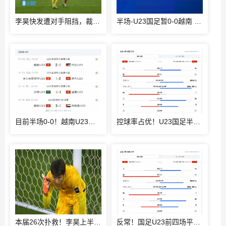
李昊快发遭对手阻挡，裁判吹罚犯规，对手吃到一张黄牌
半场-U23国足暂0-0越南 李昊救险+造黄牌 国足控球超6成+4射0正
目前半场0-0！越南U23此前4战全胜，3场比赛上半场进球
控球率占优！U23国足半场数据：控球率超6成，射门4-3，射正0-2
本届26次扑救！李昊上半场飞扑任意球+出击化解险情 还造对手一黄
反常！国足U23前四场平均控球率37%，目前半场控球率高达64%