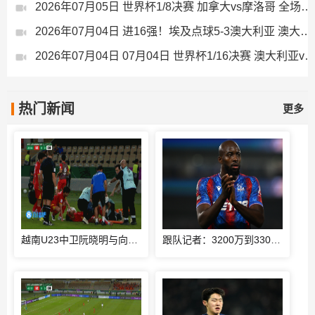
2026年07月05日 世界杯1/8决赛 加拿大vs摩洛哥 全场录像
2026年07月04日 进16强！埃及点球5-3澳大利亚 澳大利亚119分钟换门将埃及4罚全中
2026年07月04日 07月04日 世界杯1/16决赛 澳大利亚vs埃及 进
热门新闻
更多
越南U23中卫阮晓明与向余望对抗后受伤被换下，阮德英替补登场
跟队记者：3200万到3300万欧，尤文对马特塔的第二份报价仍遭拒绝