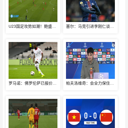
U23国足攻势如潮！鲍盛鑫精准传中，后点的杨希没有顶到皮球
塞尔：马竞引进李刚仁谈判取得进展，还有意埃德森和若昂·戈麦斯
罗马诺：佛罗伦萨已报价布拉加后卫尼亚凯特，方案租借+买断选项
帕夫洛维奇：会全力保住积分榜榜首位置；格雷茨卡是我的支柱