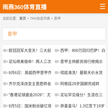
☰
雨燕360体育直播
当前位置：
首页
> TAG信息列表 > 意甲
意甲
欧冠冠军大变天！三大前
西甲：800万回归巴萨！白
场主力全离队，巴黎阵容
菜价签约坎塞洛
足坛绝美宿命！两人三次
意甲主帅薪资排行榜揭示
大换血！
成为队友，从意甲豪门一
巨大差距：顶薪与底薪相
8月6日：英超西甲意甲齐
彻底清洗！曼联天价水货
路踢到德甲！
差15倍
换血！罗马诺连宣三笔交
即将离队！意甲豪门火速
齐尔克泽改变主意愿转会
阿根廷28岁国脚完成转
易，吉马良斯领衔夏窗夜
接盘
意甲！曼联迎来清洗良
会，踢完世界杯就被卖
“香港足球盛会2026”：尤
足坛罕见缘分！生涯在三
机，或因拉什福德回归
了！离开西甲加盟意甲
文图斯战胜切尔西
支不同球队成为队友，从
8月5日：国米粉丝破亿背
恭喜皇马！1.3亿签下19岁