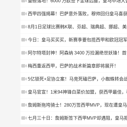
重磅落地！6000 万欧签下金球后腰，皇马中场
西甲四强揭幕！巴萨意外落败，穆帅回归皇马喜
8月1日足球比赛韩K联、芬超、瑞典超、挪超、
测
今日：皇马买买买，新赛季要包揽西甲和欧冠冠
阿尔特塔封神！阿森纳 3400 万捡漏绝世妖锋！
梅西重返西甲，巴萨的战术新篇章即将展开！
5亿锁死+足协立案！马竞死磕巴萨，小蜘蛛转会
皇马官宣！1米94神锋白菜价加盟，获西甲最佳
詹姆斯拖垮骑士！280万签西甲MVP，现在遭皇
七月三十日：詹姆斯签下西甲MVP却遇阻，皇马