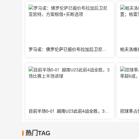
罗马诺：佛罗伦萨已报价布拉加后卫尼亚凯特，方案租借+买断选项
目前半场0-0！越南U23此前4战全胜，3场比赛上半场进球
热门TAG