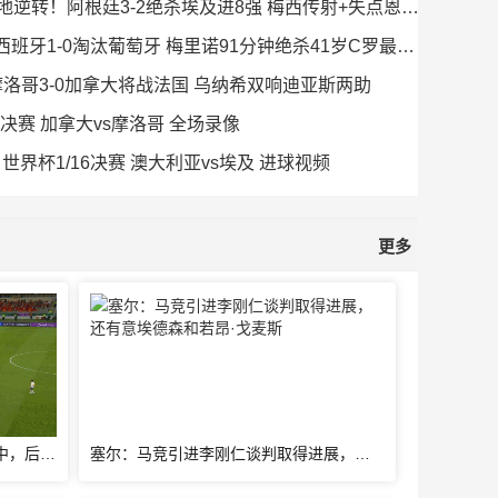
2026年07月08日 让2追3绝地逆转！阿根廷3-2绝杀埃及进8强 梅西传射+失点恩佐绝杀
2026年07月07日 进八强！西班牙1-0淘汰葡萄牙 梅里诺91分钟绝杀41岁C罗最后一舞
强！摩洛哥3-0加拿大将战法国 乌纳希双响迪亚斯两助
/8决赛 加拿大vs摩洛哥 全场录像
4日 世界杯1/16决赛 澳大利亚vs埃及 进球视频
更多
U23国足攻势如潮！鲍盛鑫精准传中，后点的杨希没有顶到皮球
塞尔：马竞引进李刚仁谈判取得进展，还有意埃德森和若昂·戈麦斯