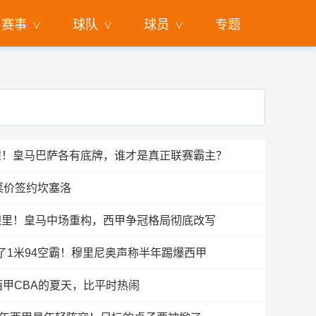
赛事
球队
球员
专题
对撞！皇马巴萨各有底牌，谁才是真正联赛霸主？
菜价签约坎塞洛
罗德里！皇马中场重构，西甲争冠格局彻底改写
了1米94空霸！穆里尼奥声称半年踢爆西甲
西甲CBA的夏天，比平时热闹