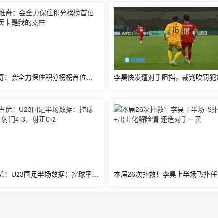
帕夫洛维奇：会全力保住积分榜榜首位置；格雷茨卡是我的支柱
控球率占优！U23国足半场数据：控球率超6成，射门4-3，射正0-2