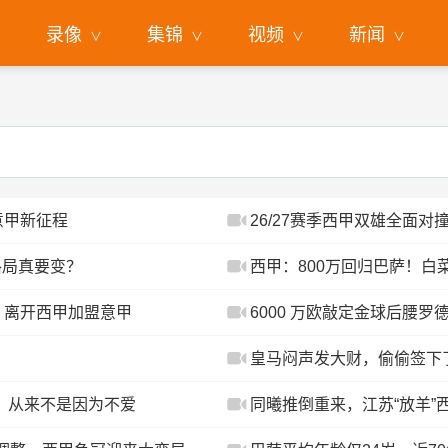
录像
集锦
视频
新闻
意甲新征程
26/27赛季西甲双雄全面
格局真要变？
西甲：800万回归巴萨！白
！离开西甲加盟意甲
6000 万欧敲定金球后腰
皇马闷声发大财，偷偷签下
，从来不是因为不爱
同曦推倒重来，江苏“放羊”