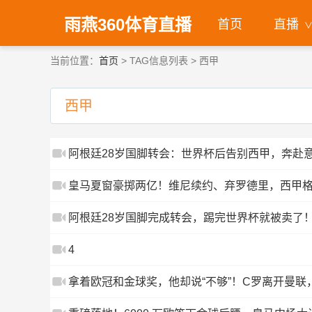
雨燕360体育直播
首页
直播
当前位置：
首页
> TAG信息列表 > 西甲
西甲
阿根廷28岁国脚转会：世界杯后告别西甲，奔赴
皇马夏窗豪掷两亿！维尼续约、弃罗德里，西甲
阿根廷28岁国脚完成转会，踢完世界杯就被卖了
4
拿着欧冠和金球奖，他却说“不够”！C罗离开曼联