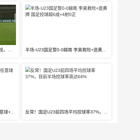
李昊快发遭对手阻挡，裁判吹罚犯规，对手吃到一张黄牌
半场-U23国足暂0-0越南 李昊救险+造黄牌 国足控球超6成+4射0正
本届26次扑救！李昊上半场飞扑任意球+出击化解险情 还造对手一黄
反常！国足U23前四场平均控球率37%，目前半场控球率高达64%