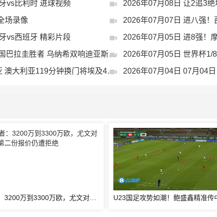
西班牙vs比利时 进球视频
 全场录像
葡萄牙vs西班牙 精彩片段
2026年07月05日 进8
2026年07月05日 进8强！摩洛哥3-0加拿大战法国巴拉圭胜者 乌纳希双响迪亚斯两助
2026年07月05日 世界杯1
2026年07月04日 进16强！埃及点球5-3澳大利亚 澳大利亚119分钟换门将埃及4罚全中
2026年07月04日 07月0
跟队记者：3200万到3300万欧，尤文对马特塔的第二份报价仍遭拒绝