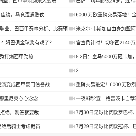
大调整，西甲争冠迎来大变局
巴萨平均年龄仅24岁，近7
获佳绩，马竞遭遇败仗
6000 万欧重磅交易落地
美职业、巴西甲赛事分析、比赛预
米克尔·韦斯加自由身加盟
篇章
军？姆巴佩金球奖有戏了？
官宣倒计时！切尔西2140
首秀打爆西甲劲旅
8.2日：皇马5000万砸韦
2
战演变成西甲豪门信誉战
重磅交易敲定！6000 万
，穆里尼奥心心念念
一夜8转2宣！格雷茨卡自
血
马拒绝，刚签就要裁
7月30日足球比赛欧罗巴杯
拒绝后骑士考虑裁员
7月29日足球比赛欧冠杯、