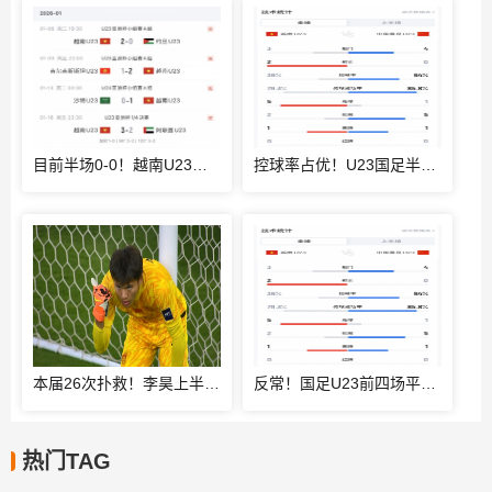
目前半场0-0！越南U23此前4战全胜，3场比赛上半场进球
控球率占优！U23国足半场数据：控球率超6成，射门4-3，射正0-2
本届26次扑救！李昊上半场飞扑任意球+出击化解险情 还造对手一黄
反常！国足U23前四场平均控球率37%，目前半场控球率高达64%
热门TAG