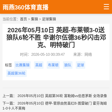
☰
雨燕360体育直播
当前位置：
首页
>
集锦
>
足球集锦
2026年05月10日 英超-布莱顿3-0送
狼队6轮不胜 辛谢尔伍德36秒闪击邓
克、明特破门
时间：2026-05-10 00:39:47
来源：网络
标签
比赛集锦
英超
布莱顿
狼队
足球
英超第36轮
上一篇：
2026年05月10日 英超第36轮 富勒姆vs伯恩茅斯 全场录像
下一篇：
2026年05月10日 德甲-菅原由势直红B·图雷破门 霍芬海姆
1-0十人不莱梅