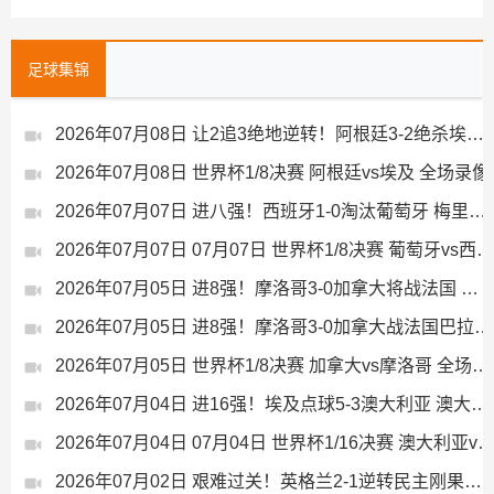
足球集锦
2026年07月08日 让2追3绝地逆转！阿根廷3-2绝杀埃及进8强 梅西传射+失点恩佐绝杀
2026年07月08日 世界杯1/8决赛 阿根廷vs埃及 全场录像
2026年07月07日 进八强！西班牙1-0淘汰葡萄牙 梅里诺91分钟绝杀41岁C罗最后一舞
2026年07月07日 07月07日 世界杯1/8决赛 葡萄牙vs西班牙 精彩片段
2026年07月05日 进8强！摩洛哥3-0加拿大将战法国 乌纳希双响迪亚斯两助
2026年07月05日 进8强！摩洛哥3-0加拿大战法国巴拉圭胜者 乌纳希双响迪亚斯两助
2026年07月05日 世界杯1/8决赛 加拿大vs摩洛哥 全场录像
2026年07月04日 进16强！埃及点球5-3澳大利亚 澳大利亚119分钟换门将埃及4罚全中
2026年07月04日 07月04日 世界杯1/16决赛 澳大利亚vs埃及 进
2026年07月02日 艰难过关！英格兰2-1逆转民主刚果晋级16强 凯恩双响+绝杀