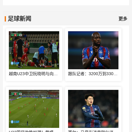
足球新闻
更多
越南U23中卫阮晓明与向余望对抗后受伤被换下，阮德英替补登场
跟队记者：3200万到3300万欧，尤文对马特塔的第二份报价仍遭拒绝