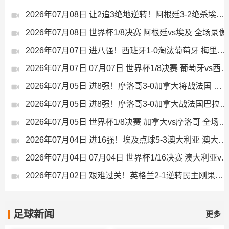
2026年07月08日 让2追3绝地逆转！阿根廷3-2绝杀埃及进8强 梅西传射+失点恩佐绝杀
2026年07月08日 世界杯1/8决赛 阿根廷vs埃及 全场录像
2026年07月07日 进八强！西班牙1-0淘汰葡萄牙 梅里诺91分钟绝杀41岁C罗最后一舞
2026年07月07日 07月07日 世界杯1/8决赛 葡萄牙vs西班牙 精彩片段
2026年07月05日 进8强！摩洛哥3-0加拿大将战法国 乌纳希双响迪亚斯两助
2026年07月05日 进8强！摩洛哥3-0加拿大战法国巴拉圭胜者 乌纳希双响迪亚斯两助
2026年07月05日 世界杯1/8决赛 加拿大vs摩洛哥 全场录像
2026年07月04日 进16强！埃及点球5-3澳大利亚 澳大利亚119分钟换门将埃及4罚全中
2026年07月04日 07月04日 世界杯1/16决赛 澳大利亚vs埃及 进
2026年07月02日 艰难过关！英格兰2-1逆转民主刚果晋级16强 凯恩双响+绝杀
足球新闻
更多